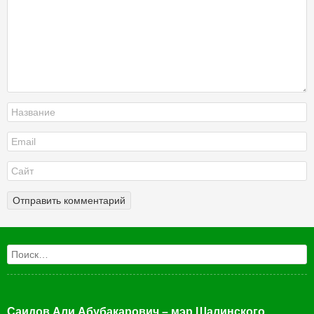
Поиск
Саидов Али Абубакарович – мэр Шалинского