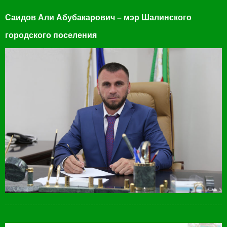
Саидов Али Абубакарович – мэр Шалинского
городского поселения