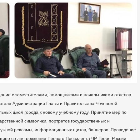
щание с заместителями, помощниками и начальниками отделов.
ителя Администрации Главы и Правительства Чеченской
льных школ города к новому учебному году. Принятие мер по
арственной символики, портретов государственных и
аружной рекламы, информационных щитов, баннеров. Проведение
щине со дня рождения Первого Президента ЧР, Героя России