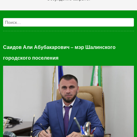
Поиск
Саидов Али Абубакарович – мэр Шалинского
городского поселения