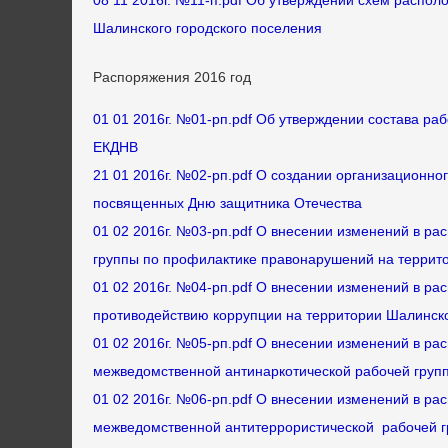
08 11 2016г. №11-п.pdf Об утверждении схем распол
Шалинского городского поселения
Распоряжения 2016 год
01 01 2016г. №01-рп.pdf Об утверждении состава ра
ЕКДНВ
21 01 2016г. №02-рп.pdf О создании организационно
посвященных Дню защитника Отечества
01 02 2016г. №03-рп.pdf О внесении изменений в ра
группы по профилактике правонарушений на террит
01 02 2016г. №04-рп.pdf О внесении изменений в ра
противодействию коррупции на территории Шалинско
01 02 2016г. №05-рп.pdf О внесении изменений в ра
межведомственной антинаркотической рабочей груп
01 02 2016г. №06-рп.pdf О внесении изменений в рас
межведомственной антитеррористической рабочей 