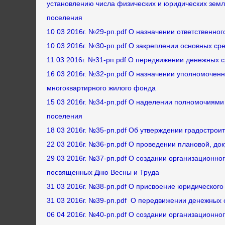
установлению числа физических и юридических земл
поселения
10 03 2016г. №29-рп.pdf О назначении ответственно
10 03 2016г. №30-рп.pdf О закреплении основных ср
11 03 2016г. №31-рп.pdf О передвижении денежных 
16 03 2016г. №32-рп.pdf О назначении уполномоченн
многоквартирного жилого фонда
15 03 2016г. №34-рп.pdf О наделении полномочиями
поселения
18 03 2016г. №35-рп.pdf Об утверждении градострои
22 03 2016г. №36-рп.pdf О проведении плановой, до
29 03 2016г. №37-рп.pdf О создании организационно
посвященных Дню Весны и Труда
31 03 2016г. №38-рп.pdf О присвоение юридического
31 03 2016г. №39-рп.pdf О передвижении денежных
06 04 2016г. №40-рп.pdf О создании организационно