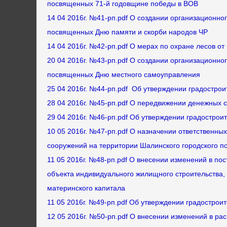
посвященных 71-й годовщине победы в ВОВ
14 04 2016г. №41-рп.pdf О создании организационно
посвященных Дню памяти и скорби народов ЧР
14 04 2016г. №42-рп.pdf О мерах по охране лесов о
20 04 2016г. №43-рп.pdf О создании организационно
посвященных Дню местного самоуправления
25 04 2016г. №44-рп.pdf Об утверждении градострои
28 04 2016г. №45-рп.pdf О передвижении денежных 
29 04 2016г. №46-рп.pdf Об утверждении градострои
10 05 2016г. №47-рп.pdf О назначении ответственны
сооружений на территории Шалинского городского п
11 05 2016г. №48-рп.pdf О внесении изменений в по
объекта индивидуального жилищного строительства,
материнского капитала
11 05 2016г. №49-рп.pdf Об утверждении градострои
12 05 2016г. №50-рп.pdf О внесении изменений в ра