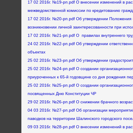
17 02 2016г. №19-рп.pdf О внесении изменений в ра
межведомственной комиссии по кредитованию гражд
17 02 2016г. №20-рп.pdf Об утверждении Положени
возникновении личной заинтересованности при исп
17 02 2016г. №21-рп.pdf О правилах внутреннего тр
24 02 2016г. №22-рп.pdf Об утверждении ответствен
объектах
25 02 2016г. №23-рп.pdf Об утверждении градострои
25 02 2016г. №24-рп.pdf О создании организационно
приуроченных к 65-й годовщине со дня рождения пер
25 02 2016г. №25-рп.pdf О создании организационно
посвященных Дню Конституции ЧР
29 02 2016г. №26-рп.pdf О снижении брачного возрас
04 03 2016г. №27-рп.pdf Об организации мероприяти
паводков на территории Шалинского городского пос
09 03 2016г. №28-рп.pdf О внесении изменений в ра