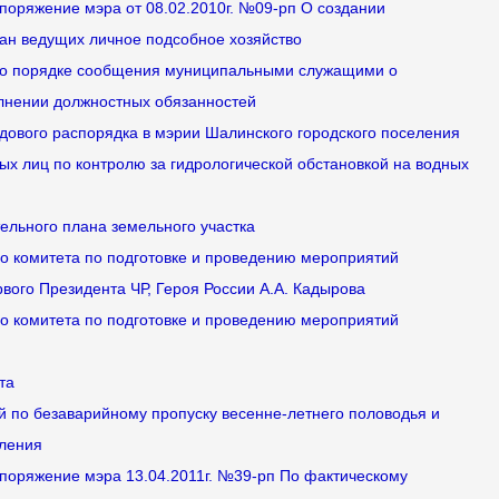
споряжение мэра от 08.02.2010г. №09-рп О создании
ан ведущих личное подсобное хозяйство
я о порядке сообщения муниципальными служащими о
олнении должностных обязанностей
удового распорядка в мэрии Шалинского городского поселения
ных лиц по контролю за гидрологической обстановкой на водных
тельного плана земельного участка
го комитета по подготовке и проведению мероприятий
вого Президента ЧР, Героя России А.А. Кадырова
го комитета по подготовке и проведению мероприятий
та
й по безаварийному пропуску весенне-летнего половодья и
еления
споряжение мэра 13.04.2011г. №39-рп По фактическому